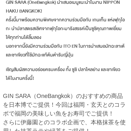
GIN SARA (OneBangkok) นำเสนอเมนูแนะนำในงาน NIPPON
HAKU BANGKOK!
ครั้งนี้มาพร้อมความพิเศษจากความร่วมมือกับ เกนเท็น แห่งฟุกุโอ
กะ นำปลาสดรสเลิศจากฟุกุโอกะมารังสรรค์เป็นซูชิคุณภาพเยี่ยม
ให้ทุกท่านได้ลิ้มลอง
นอกจากนี้ยังมีความร่วมมือกับ ITO EN ในการนำเสนอมัทฉะลาเต้
และชาเขียวที่ใช้มัทฉะแท้ต้นตำรับญี่ปุ่น
เชิญสัมผัสความอร่อยครบเครื่อง ทั้ง ซูชิ ปลาไหลย่าง และชาเขียว
ได้ในงานครั้งนี้!
GIN SARA（OneBangkok）のおすすめの商品
を日本博でご提供！今回は福岡・玄天とのコラ
ボで福岡の美味しい魚をお寿司でご提供！
さらに伊藤園とのコラボ企画で、本格抹茶を使