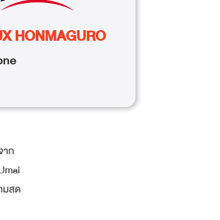
UX HONMAGURO
one
นจาก
 Umai
วามสด