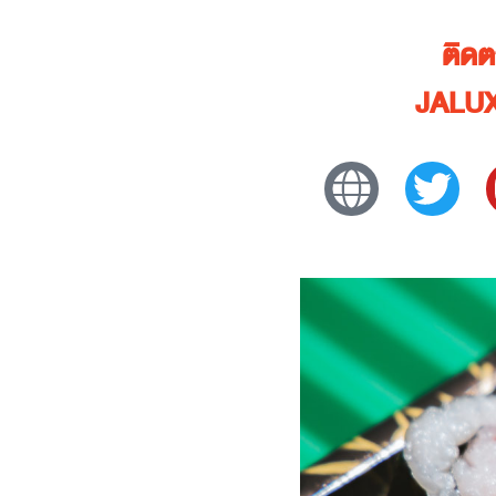
ติด
JALU