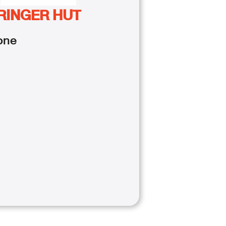
RINGER HUT
one