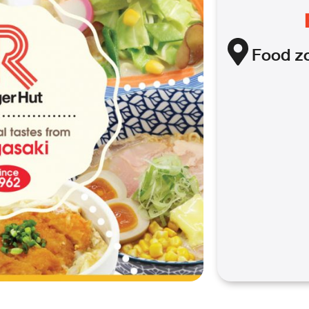
Food
z