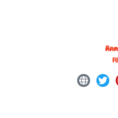
ติด
R