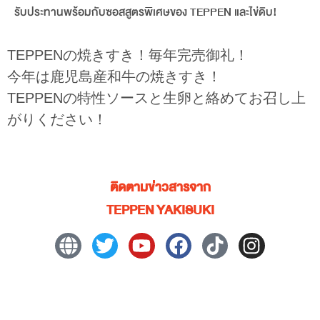
รับประทานพร้อมกับซอสสูตรพิเศษของ TEPPEN และไข่ดิบ!
TEPPENの焼きすき！毎年完売御礼！
今年は鹿児島産和牛の焼きすき！
TEPPENの特性ソースと生卵と絡めてお召し上
がりください！
ติดตามข่าวสารจาก
TEPPEN YAKISUKI