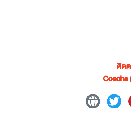
ติด
Coacha (