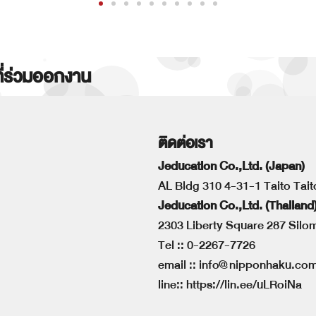
ที่ร่วมออกงาน
ติดต่อเรา
Jeducation Co.,Ltd. (Japan)
AL Bldg 310 4-31-1 Taito Tai
Jeducation Co.,Ltd. (Thailand
2303 Liberty Square 287 Sil
Tel ::
0-2267-7726
email ::
info@nipponhaku.co
line::
https://lin.ee/uLRoiNa