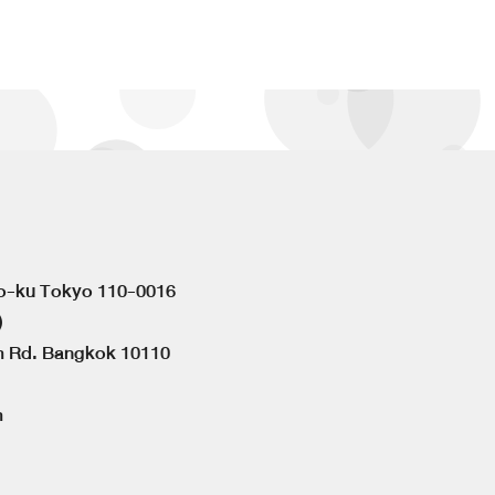
to-ku Tokyo 110-0016
)
om Rd. Bangkok 10110
m