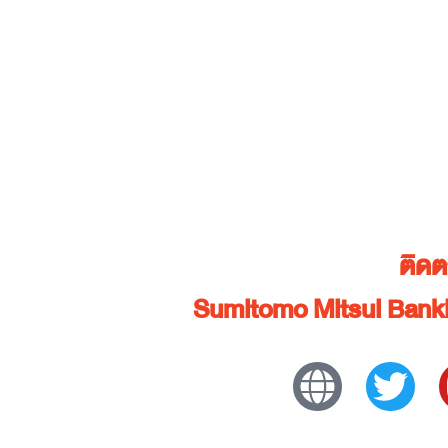
ติด
Sumitomo Mitsui Bank