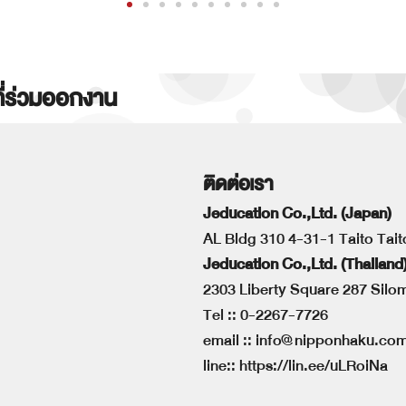
ที่ร่วมออกงาน
ติดต่อเรา
Jeducation Co.,Ltd. (Japan)
AL Bldg 310 4-31-1 Taito Tai
Jeducation Co.,Ltd. (Thailand
2303 Liberty Square 287 Sil
Tel ::
0-2267-7726
email ::
info@nipponhaku.co
line::
https://lin.ee/uLRoiNa