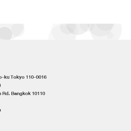
to-ku Tokyo 110-0016
)
om Rd. Bangkok 10110
m