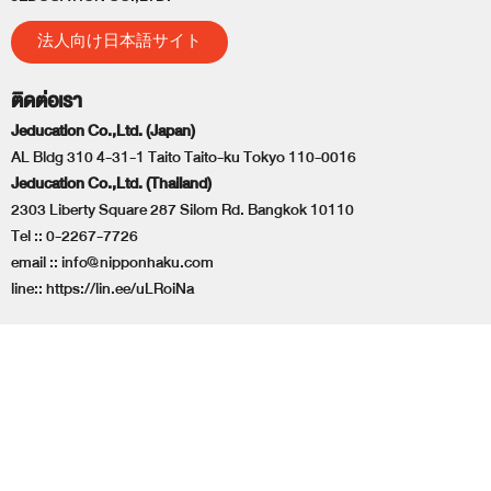
法人向け日本語サイト
ติดต่อเรา
Jeducation Co.,Ltd. (Japan)
AL Bldg 310 4-31-1 Taito Taito-ku Tokyo 110-0016
Jeducation Co.,Ltd. (Thailand)
2303 Liberty Square 287 Silom Rd. Bangkok 10110
Tel ::
0-2267-7726
email ::
info@nipponhaku.com
line::
https://lin.ee/uLRoiNa