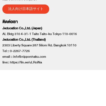
法人向け日本語サイト
ติดต่อเรา
Jeducation Co.,Ltd. (Japan)
AL Bldg 310 4-31-1 Taito Taito-ku Tokyo 110-0016
Jeducation Co.,Ltd. (Thailand)
2303 Liberty Square 287 Silom Rd. Bangkok 10110
Tel ::
0-2267-7726
email ::
info@nipponhaku.com
line::
https://lin.ee/uLRoiNa