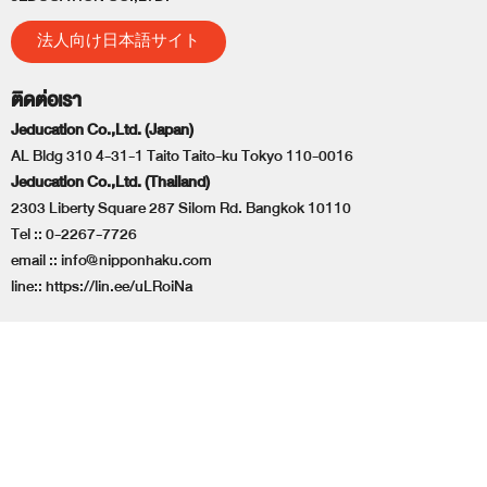
法人向け日本語サイト
ติดต่อเรา
Jeducation Co.,Ltd. (Japan)
AL Bldg 310 4-31-1 Taito Taito-ku Tokyo 110-0016
Jeducation Co.,Ltd. (Thailand)
2303 Liberty Square 287 Silom Rd. Bangkok 10110
Tel ::
0-2267-7726
email ::
info@nipponhaku.com
line::
https://lin.ee/uLRoiNa