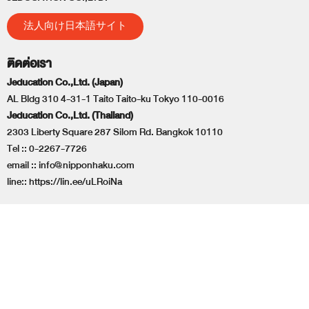
法人向け日本語サイト
ติดต่อเรา
Jeducation Co.,Ltd. (Japan)
AL Bldg 310 4-31-1 Taito Taito-ku Tokyo 110-0016
Jeducation Co.,Ltd. (Thailand)
2303 Liberty Square 287 Silom Rd. Bangkok 10110
Tel ::
0-2267-7726
email ::
info@nipponhaku.com
line::
https://lin.ee/uLRoiNa