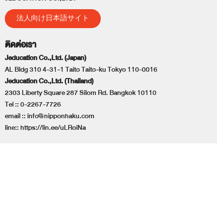
法人向け日本語サイト
ติดต่อเรา
Jeducation Co.,Ltd. (Japan)
AL Bldg 310 4-31-1 Taito Taito-ku Tokyo 110-0016
Jeducation Co.,Ltd. (Thailand)
2303 Liberty Square 287 Silom Rd. Bangkok 10110
Tel ::
0-2267-7726
email ::
info@nipponhaku.com
line::
https://lin.ee/uLRoiNa