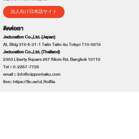
法人向け日本語サイト
ติดต่อเรา
Jeducation Co.,Ltd. (Japan)
AL Bldg 310 4-31-1 Taito Taito-ku Tokyo 110-0016
Jeducation Co.,Ltd. (Thailand)
2303 Liberty Square 287 Silom Rd. Bangkok 10110
Tel ::
0-2267-7726
email ::
info@nipponhaku.com
line::
https://lin.ee/uLRoiNa