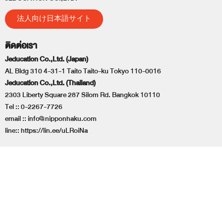
法人向け日本語サイト
ติดต่อเรา
Jeducation Co.,Ltd. (Japan)
AL Bldg 310 4-31-1 Taito Taito-ku Tokyo 110-0016
Jeducation Co.,Ltd. (Thailand)
2303 Liberty Square 287 Silom Rd. Bangkok 10110
Tel ::
0-2267-7726
email ::
info@nipponhaku.com
line::
https://lin.ee/uLRoiNa