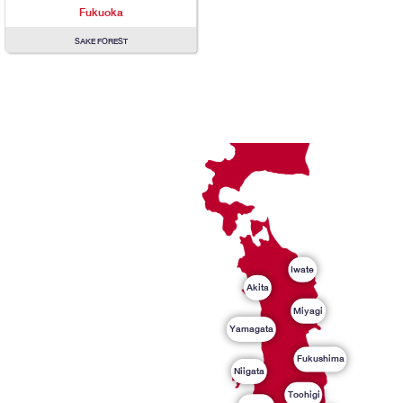
Fukuoka
SAKE FOREST
Iwate
Akita
Miyagi
Yamagata
Fukushima
Niigata
Tochigi