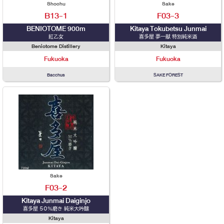
Shochu
Sake
B13-1
F03-3
BENIOTOME 900m
Kitaya Tokubetsu Junmai
紅乙女
喜多屋 夢一献 特別純米酒
Beniotome Distillery
Kitaya
Fukuoka
Fukuoka
Bacchus
SAKE FOREST
Sake
F03-2
Kitaya Junmai Daiginjo
喜多屋 50％磨き 純米大吟醸
Kitaya