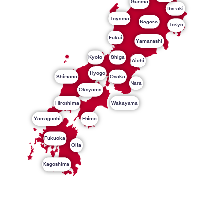
Gunma
Ibaraki
Toyama
Nagano
Tokyo
Fukui
Yamanashi
Kyoto
Shiga
Aichi
Hyogo
Shimane
Osaka
Nara
Okayama
Hiroshima
Wakayama
Yamaguchi
Ehime
Fukuoka
Oita
Kagoshima