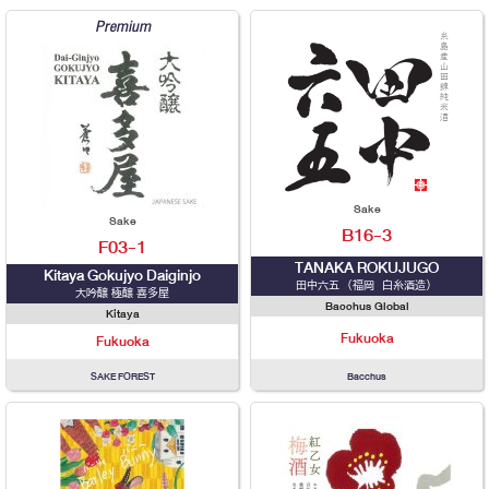
Premium
Sake
Sake
B16-3
F03-1
TANAKA ROKUJUGO
Kitaya Gokujyo Daiginjo
田中六五 （福岡 白糸酒造）
大吟醸 極醸 喜多屋
Bacchus Global
Kitaya
Fukuoka
Fukuoka
SAKE FOREST
Bacchus