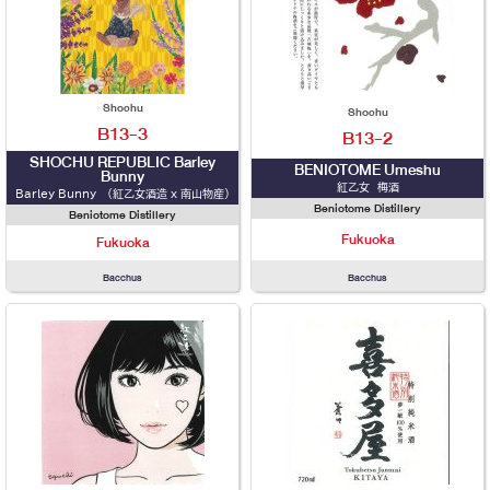
Shochu
Shochu
B13-3
B13-2
SHOCHU REPUBLIC Barley
BENIOTOME Umeshu
Bunny
紅乙女 梅酒
Barley Bunny （紅乙女酒造 x 南山物産）
Beniotome Distillery
Beniotome Distillery
Fukuoka
Fukuoka
Bacchus
Bacchus