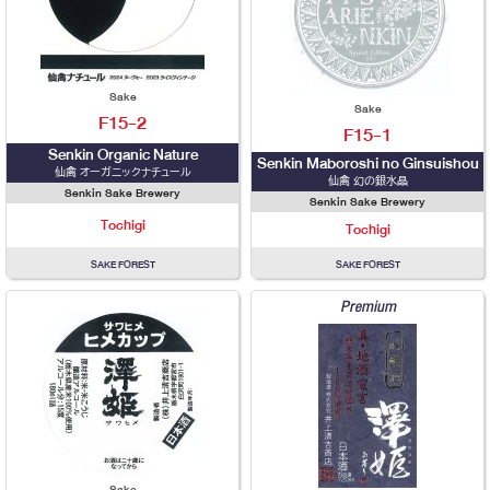
Sake
Sake
F15-2
F15-1
Senkin Organic Nature
Senkin Maboroshi no Ginsuishou
仙禽 オーガニックナチュール
仙禽 幻の銀水晶
Senkin Sake Brewery
Senkin Sake Brewery
Tochigi
Tochigi
SAKE FOREST
SAKE FOREST
Premium
Sake