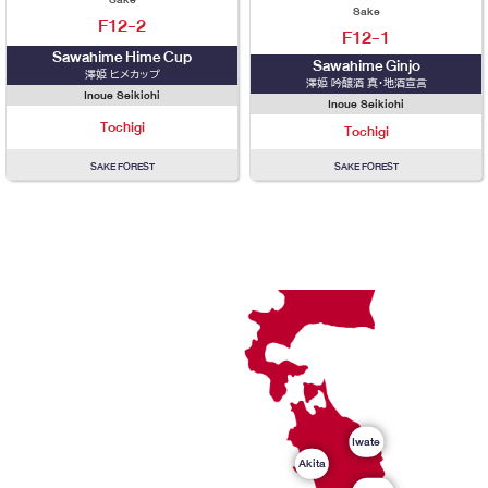
Sake
F12-2
F12-1
Sawahime Hime Cup
Sawahime Ginjo
澤姫 ヒメカップ
澤姫 吟醸酒 真・地酒宣言
Inoue Seikichi
Inoue Seikichi
Tochigi
Tochigi
SAKE FOREST
SAKE FOREST
Iwate
Akita