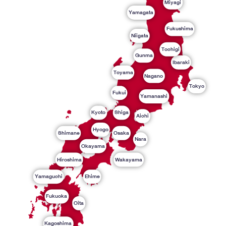
Miyagi
Yamagata
Fukushima
Niigata
Tochigi
Gunma
Ibaraki
Toyama
Nagano
Tokyo
Fukui
Yamanashi
Kyoto
Shiga
Aichi
Hyogo
Shimane
Osaka
Nara
Okayama
Hiroshima
Wakayama
Yamaguchi
Ehime
Fukuoka
Oita
Kagoshima