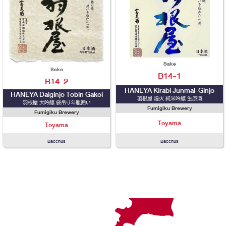
Sake
Sake
B14-1
B14-2
HANEYA Kirabi Junmai-Ginjo
HANEYA Daiginjo Tobin Gakoi
羽根屋 煌火 純米吟醸 生原酒
羽根屋 大吟醸 袋吊り斗瓶囲い
Fumigiku Brewery
Fumigiku Brewery
Toyama
Toyama
Bacchus
Bacchus