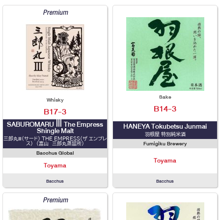
Premium
Sake
Whisky
B14-3
B17-3
SABUROMARU Ⅲ The Empress
HANEYA Tokubetsu Junmai
Shingle Malt
羽根屋 特別純米酒
三郎丸Ⅲ（サード） THE EMPRESS（ザ エンプレ
Fumigiku Brewery
ス） （富山 三郎丸蒸留所）
Bacchus Global
Toyama
Toyama
Bacchus
Bacchus
Premium