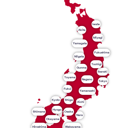
Iwate
Akita
Miyagi
Yamagata
Fukushima
Niigata
Tochigi
Gunma
Ibaraki
Toyama
Nagano
Tokyo
Fukui
Yamanashi
Kyoto
Shiga
Aichi
Hyogo
Shimane
Osaka
Nara
Okayama
Hiroshima
Wakayama