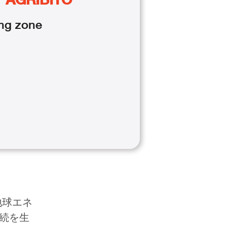
ng
zone
地球エネ
続を生