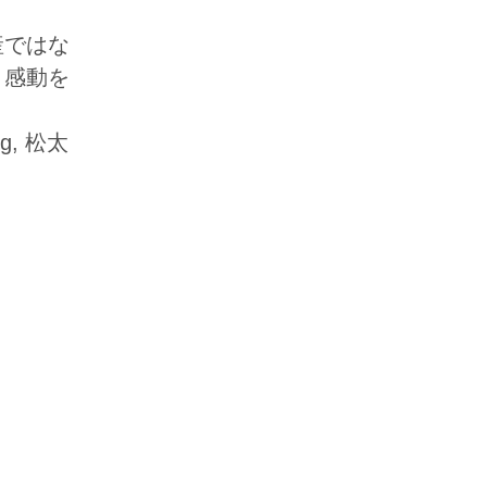
産ではな
く感動を
ing, 松太