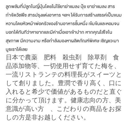
ลูกพลัมที่ปลูกในญี่ปุ่นโดยไม่ใช้ยาฆ่าแมลง ปุ๋ย ยาฆ่าแมลง สาร
กำจัดวัชพืช สารปรุงแต่งอาหาร ฯลฯ ได้รับการสร้างสรรค์เป็นขนม
หวานโดยหัวหน้าพ่อครัวของร้านอาหารชั้นหนึ่ง เข้มข้นและหอมจน
บอกได้ทันทีว่าหายากและมีค่าเมื่อเอาเข้าปาก หากคุณใส่ใจใน
สุขภาพ มีความงาม หรือกำลังมองหาผลิตภัณฑ์พิเศษ เชิญแวะมา
บูธเราได้เลย
日本で農薬 肥料 殺虫剤 除草剤 食
品添加物等、一切使用せず育てた梅を、
一流リストランテの料理長がスイーツと
して創りました。豊潤で香り高く、口に
入れると希少で価値があるものだと直ぐ
に分かって頂けます。健康志向の方、美
意識が高い方 、こだわりの商品をお探
しの方是非お越しください。