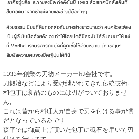
เราคือผู้ผลิตและขายส่งมีด ก่อตั้งในปี 1993 ด้วยเทคนิคดั้งเดิมที่
สืบทอดมาจากช่างตีดาบและช่างฝีมือต่างๆ
ด้วยธรรมเนียมที่สืบทอดต่อกันมาอย่างยาวนานว่า คนครัวจะต้อง
เป็นผู้ลับใบมีดด้วยตัวเอง ทำให้โดยปกติมีดจะไม่ได้ลับคมมาให้ แต่
ที่ Morihei เราบริการลับมีดที่คุณซื้อให้ด้วยหินลับมีด เชิญมา
สัมผัสความคมของมีดญี่ปุ่นได้ที่นี่
1933年創業の刃物メーカー卸会社です。
刀鍛冶などにより受け継がれてきた伝統技術。
和包丁は新品のものには刃がついておりませ
ん。
これは昔から料理人が自身で刃を付ける事が慣
習となっている為です。
森平では御買上げ頂いた包丁に砥石を用いて刃