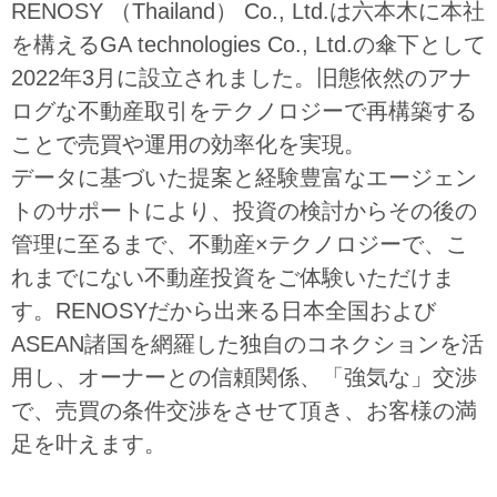
RENOSY （Thailand） Co., Ltd.は六本木に本社
を構えるGA technologies Co., Ltd.の傘下として
2022年3月に設立されました。旧態依然のアナ
ログな不動産取引をテクノロジーで再構築する
ことで売買や運用の効率化を実現。
データに基づいた提案と経験豊富なエージェン
トのサポートにより、投資の検討からその後の
管理に至るまで、不動産×テクノロジーで、こ
れまでにない不動産投資をご体験いただけま
す。RENOSYだから出来る日本全国および
ASEAN諸国を網羅した独自のコネクションを活
用し、オーナーとの信頼関係、「強気な」交渉
で、売買の条件交渉をさせて頂き、お客様の満
足を叶えます。