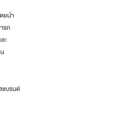
โดยนำ
ามารถ
และ
าน
ัลแบรนด์