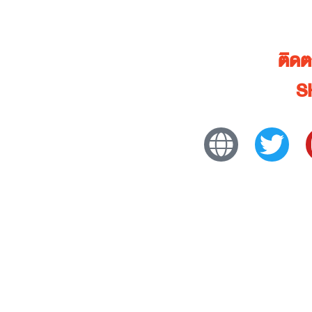
ติด
S