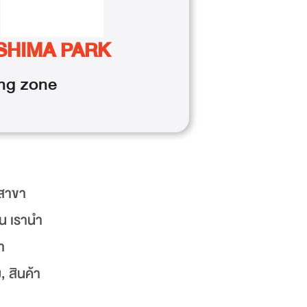
SHIMA PARK
ng
zone
ีสาขา
่น เรานำ
า
, สินค้า