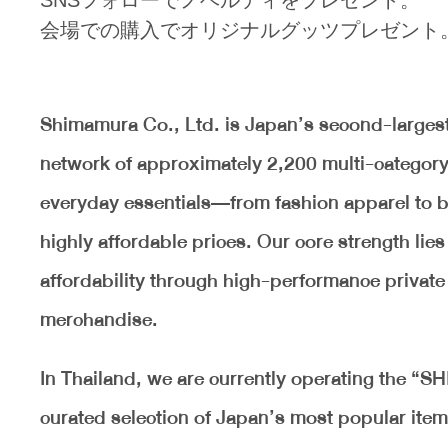
SNSフォローでノベルティをプレゼント。
会場での購入でオリジナルグッツプレゼント
Shimamura Co., Ltd. is Japan’s second-largest 
network of approximately 2,200 multi-category 
everyday essentials—from fashion apparel to ba
highly affordable prices. Our core strength lie
affordability through high-performance private 
merchandise.
In Thailand, we are currently operating the 
curated selection of Japan’s most popular item