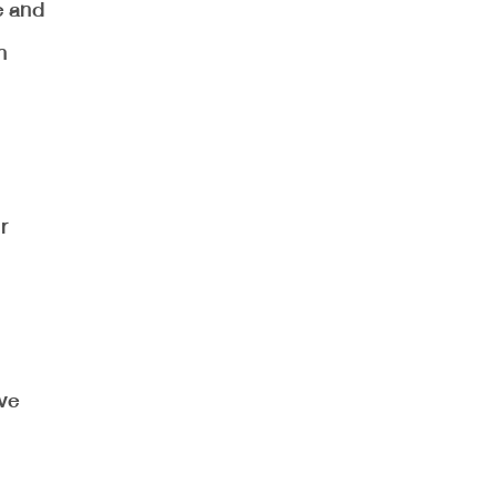
e and
n
r
ve