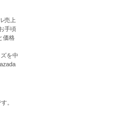
ル売上
お手頃
と価格
ッズを中
zada
です。