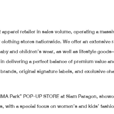
。
apparel retailer in sales volume, operating a massi
clothing stores nationwide. We offer an extensive 
by and children’s wear, as well as lifestyle goods—
s in delivering a perfect balance of premium value an
brands, original signature labels, and exclusive ch
“SHIMA Park” POP-UP STORE at Siam Paragon, showc
s, with a special focus on women’s and kids’ fashio