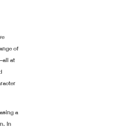
ve
range of
all at
d
aracter
asing a
n. In