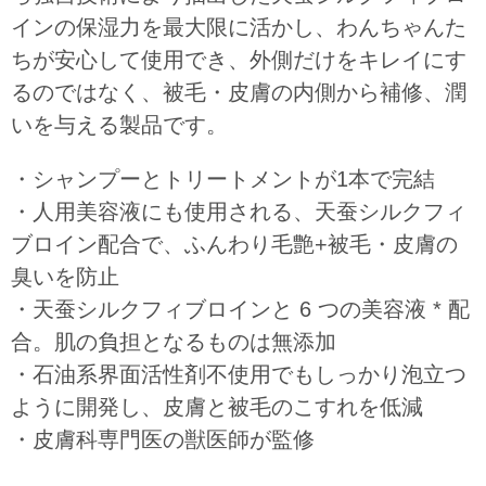
インの保湿力を最大限に活かし、わんちゃんた
ちが安心して使用でき、外側だけをキレイにす
るのではなく、被毛・皮膚の内側から補修、潤
いを与える製品です。
・シャンプーとトリートメントが1本で完結
・人用美容液にも使用される、天蚕シルクフィ
ブロイン配合で、ふんわり毛艶+被毛・皮膚の
臭いを防止
・天蚕シルクフィブロインと 6 つの美容液 * 配
合。肌の負担となるものは無添加
・石油系界面活性剤不使用でもしっかり泡立つ
ように開発し、皮膚と被毛のこすれを低減
・皮膚科専門医の獣医師が監修