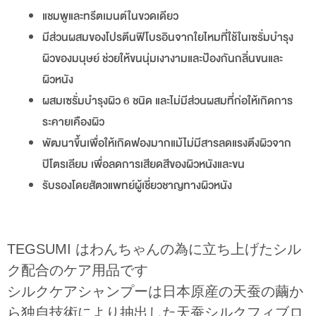
แชมพูและทรีตเมนต์ในขวดเดียว
มีส่วนผสมของโปรตีนฟิโบรอินจากใยไหมที่ใช้ในเซรั่มบำรุง
ผิวของมนุษย์ ช่วยให้ขนนุ่มเงางามและป้องกันกลิ่นขนและ
ผิวหนัง
ผสมเซรั่มบำรุงผิว 6 ชนิด และไม่มีส่วนผสมที่ก่อให้เกิดการ
ระคายเคืองผิว
พัฒนาขึ้นเพื่อให้เกิดฟองมากแม้ไม่มีสารลดแรงตึงผิวจาก
ปิโตรเลียม เพื่อลดการเสียดสีของผิวหนังและขน
รับรองโดยสัตวแพทย์ผู้เชี่ยวชาญทางผิวหนัง
TEGSUMI はわんちゃんの為に立ち上げたシル
ク配合のケア用品です
シルクケアシャンプーは日本原産の天蚕の繭か
ら独自技術により抽出した天蚕シルクフィブロ