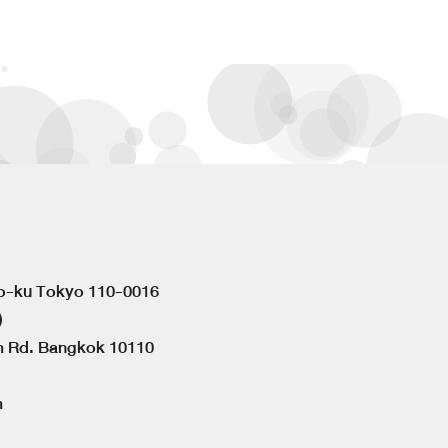
to-ku Tokyo 110-0016
)
om Rd. Bangkok 10110
m