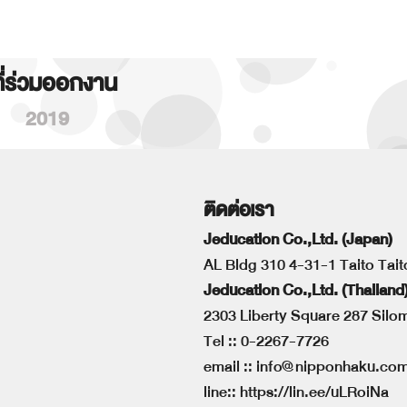
ที่ร่วมออกงาน
2019
ติดต่อเรา
Jeducation Co.,Ltd. (Japan)
AL Bldg 310 4-31-1 Taito Tai
Jeducation Co.,Ltd. (Thailand
2303 Liberty Square 287 Sil
Tel ::
0-2267-7726
email ::
info@nipponhaku.co
line::
https://lin.ee/uLRoiNa