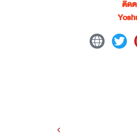
ติด
Yoshu