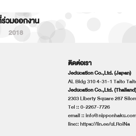
ที่ร่วมออกงาน
2018
ติดต่อเรา
Jeducation Co.,Ltd. (Japan)
AL Bldg 310 4-31-1 Taito Tai
Jeducation Co.,Ltd. (Thailand
2303 Liberty Square 287 Sil
Tel ::
0-2267-7726
email ::
info@nipponhaku.co
line::
https://lin.ee/uLRoiNa