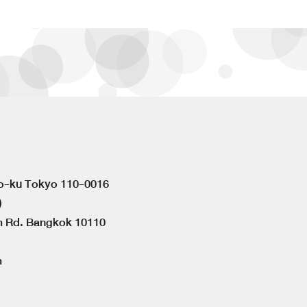
to-ku Tokyo 110-0016
)
om Rd. Bangkok 10110
m