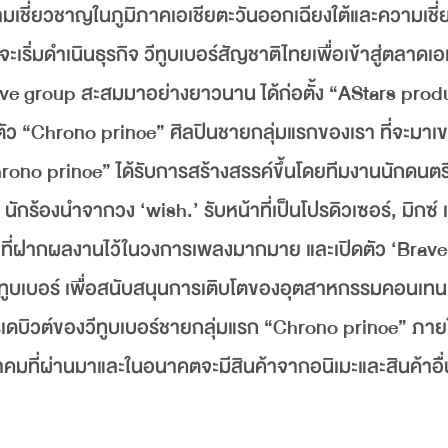
มเชี่ยวชาญในภูมิภาคเอเชียตะวันออกเฉียงใต้และความเช
จะเริ่มดำเนินธุรกิจ วีทูบเบอร์สัญชาติไทยเพื่อเข้าสู่ตลาดเอ
rave group สะสมมาอย่างยาวนาน ได้ก่อตั้ง “AStars prod
ดตัว “Chrono prince” ศิลปินชายกลุ่มแรกของเรา ที่จะมาเข
rono prince” ได้รับการสร้างสรรค์ขึ้นโดยทีมงานนักดนตร
กร้องนำจากวง ‘wish.’ รับหน้าที่เป็นโปรดิวเซอร์, มิกซ์ 
ที่ฝากผลงานไว้ในวงการเพลงมากมาย และเปิดตัว ‘Brave
วีทูบเบอร์ เพื่อสนับสนุนการเติบโตของอุตสาหกรรมคอนเทนต์
เดบิวต์ของวีทูบเบอร์ชายกลุ่มแรก “Chrono prince” ภายใ
กฎาคมที่ผ่านมาและในอนาคตจะมีสินค้าจากอนิเมะและสินค้าอื