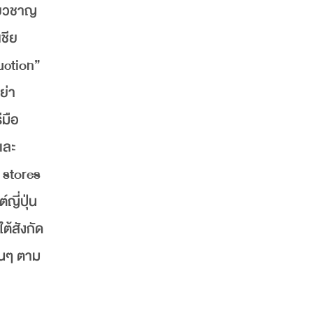
ี่ยวชาญ
เชีย
uction”
ย่า
ีมือ
และ
 stores
ญี่ปุ่น
ต้สังกัด
่นๆ ตาม