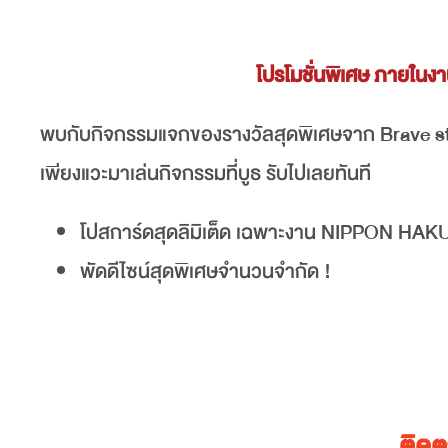
โปรโมชั่นพิเศษ ภาย
พบกับกิจกรรมแจกของรางวัลสุดพิเศษจาก Brave s
เพียงแวะมาเล่นกิจกรรมที่บูธ รับไปเลยทันที
โปสการ์ดสุดลิมิเต็ด เฉพาะงาน NIPPON HAKU
พัดดีไซน์สุดพิเศษจำนวนจำกัด !
ติด