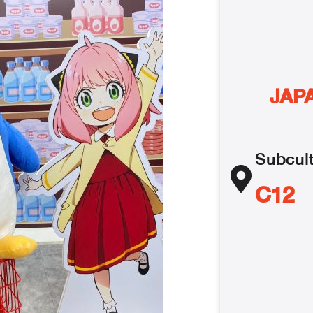
JAP
Subcul
C12