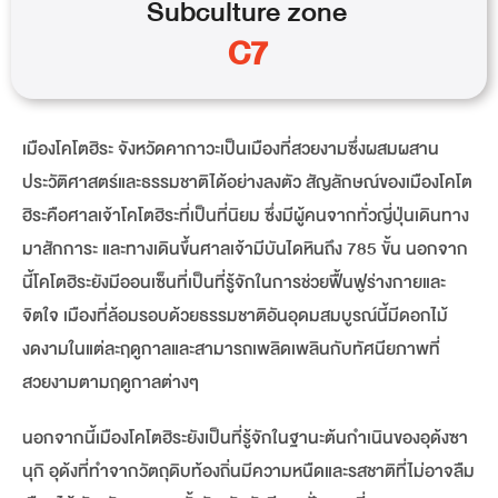
Subculture
zone
C7
เมืองโคโตฮิระ จังหวัดคากาวะเป็นเมืองที่สวยงามซึ่งผสมผสาน
ประวัติศาสตร์และธรรมชาติได้อย่างลงตัว สัญลักษณ์ของเมืองโคโต
ฮิระคือศาลเจ้าโคโตฮิระที่เป็นที่นิยม ซึ่งมีผู้คนจากทั่วญี่ปุ่นเดินทาง
มาสักการะ และทางเดินขึ้นศาลเจ้ามีบันไดหินถึง 785 ขั้น นอกจาก
นี้โคโตฮิระยังมีออนเซ็นที่เป็นที่รู้จักในการช่วยฟื้นฟูร่างกายและ
จิตใจ เมืองที่ล้อมรอบด้วยธรรมชาติอันอุดมสมบูรณ์นี้มีดอกไม้
งดงามในแต่ละฤดูกาลและสามารถเพลิดเพลินกับทัศนียภาพที่
สวยงามตามฤดูกาลต่างๆ
นอกจากนี้เมืองโคโตฮิระยังเป็นที่รู้จักในฐานะต้นกำเนินของอุด้งซา
นุกิ อุด้งที่ทำจากวัตถุดิบท้องถิ่นมีความหนืดและรสชาติที่ไม่อาจลืม