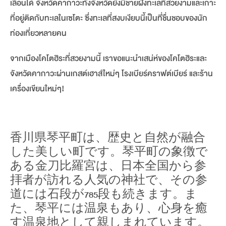
เลือนได้ จังหวัดคากาวะทั้งจังหวัดยังมีชายฝั่งทะเลที่สวยงามและเกาะ
ที่อยู่ติดกับทะเลในเซโตะ ซึ่งทะเลที่สงบเงียบนี้เป็นที่ชื่นชอบของนัก
ท่องเที่ยวหลายคน
จากเมืองโคโตฮิระที่สวยงามนี้ เราขอแนะนำเสน่ห์ของโคโตฮิระและ
จังหวัดคากาวะผ่านเกสต์เฮาส์ใหม่ๆ โรงเบียร์คราฟต์เบียร์ และร้าน
เครื่องเขียนใหม่ๆ!
香川県琴平町は、歴史と自然が融合
した美しい町です。琴平町の象徴で
ある金刀比羅宮は、日本全国から参
拝者が訪れる人気の神社で、その参
道には石段が785段も続きます。ま
た、琴平には温泉もあり、心身を癒
す温泉地として親しまれています。