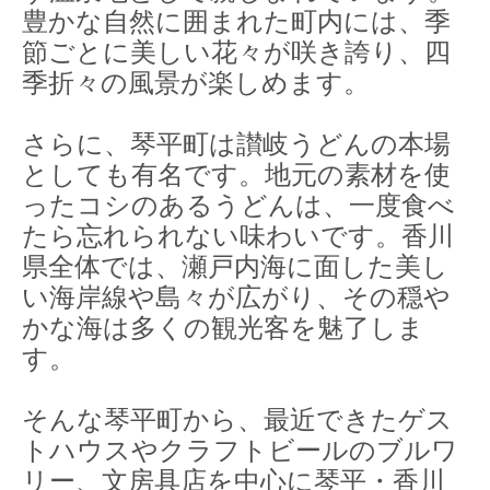
豊かな自然に囲まれた町内には、季
節ごとに美しい花々が咲き誇り、四
季折々の風景が楽しめます。
さらに、琴平町は讃岐うどんの本場
としても有名です。地元の素材を使
ったコシのあるうどんは、一度食べ
たら忘れられない味わいです。香川
県全体では、瀬戸内海に面した美し
い海岸線や島々が広がり、その穏や
かな海は多くの観光客を魅了しま
す。
そんな琴平町から、最近できたゲス
トハウスやクラフトビールのブルワ
リー、文房具店を中心に琴平・香川