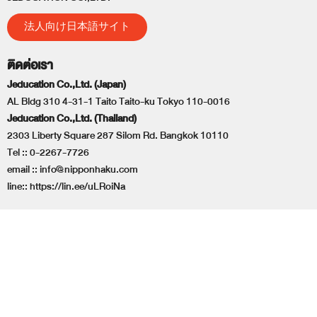
法人向け日本語サイト
ติดต่อเรา
Jeducation Co.,Ltd. (Japan)
AL Bldg 310 4-31-1 Taito Taito-ku Tokyo 110-0016
Jeducation Co.,Ltd. (Thailand)
2303 Liberty Square 287 Silom Rd. Bangkok 10110
Tel ::
0-2267-7726
email ::
info@nipponhaku.com
line::
https://lin.ee/uLRoiNa