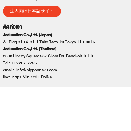
法人向け日本語サイト
ติดต่อเรา
Jeducation Co.,Ltd. (Japan)
AL Bldg 310 4-31-1 Taito Taito-ku Tokyo 110-0016
Jeducation Co.,Ltd. (Thailand)
2303 Liberty Square 287 Silom Rd. Bangkok 10110
Tel ::
0-2267-7726
email ::
info@nipponhaku.com
line::
https://lin.ee/uLRoiNa