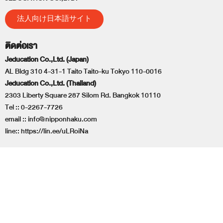
法人向け日本語サイト
ติดต่อเรา
Jeducation Co.,Ltd. (Japan)
AL Bldg 310 4-31-1 Taito Taito-ku Tokyo 110-0016
Jeducation Co.,Ltd. (Thailand)
2303 Liberty Square 287 Silom Rd. Bangkok 10110
Tel ::
0-2267-7726
email ::
info@nipponhaku.com
line::
https://lin.ee/uLRoiNa