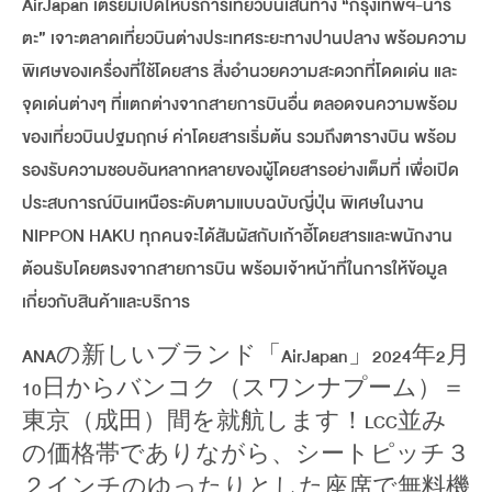
AirJapan เตรียมเปิดให้บริการเที่ยวบินเส้นทาง “กรุงเทพฯ-นาริ
ตะ” เจาะตลาดเที่ยวบินต่างประเทศระยะทางปานปลาง พร้อมความ
พิเศษของเครื่องที่ใช้โดยสาร สิ่งอำนวยความสะดวกที่โดดเด่น และ
จุดเด่นต่างๆ ที่แตกต่างจากสายการบินอื่น ตลอดจนความพร้อม
ของเที่ยวบินปฐมฤกษ์ ค่าโดยสารเริ่มต้น รวมถึงตารางบิน พร้อม
รองรับความชอบอันหลากหลายของผู้โดยสารอย่างเต็มที่ เพื่อเปิด
ประสบการณ์บินเหนือระดับตามแบบฉบับญี่ปุ่น พิเศษในงาน
NIPPON HAKU ทุกคนจะได้สัมผัสกับเก้าอี้โดยสารและพนักงาน
ต้อนรับโดยตรงจากสายการบิน พร้อมเจ้าหน้าที่ในการให้ข้อมูล
เกี่ยวกับสินค้าและบริการ
ANAの新しいブランド「AirJapan」2024年2月
10日からバンコク（スワンナプーム）＝
東京（成田）間を就航します！LCC並み
の価格帯でありながら、シートピッチ３
２インチのゆったりとした座席で無料機