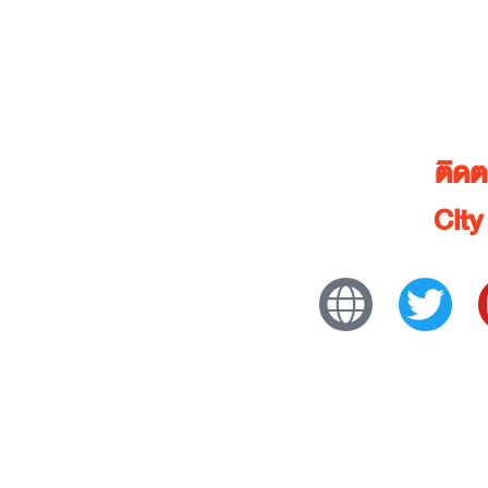
ติด
City