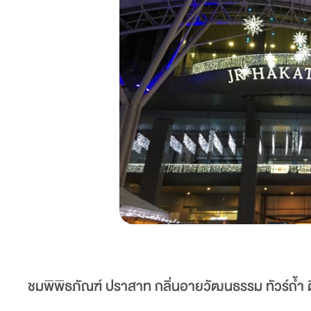
ชมพิพิธภัณฑ์ ปราสาท กลิ่นอายวัฒนธรรม ทัวร์ถ้ำ ด