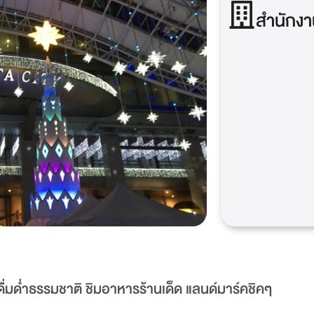
สำนักงา
ื่มด่ำธรรมชาติ ชิมอาหารร้านเด็ด แลนด์มาร์คชิคๆ