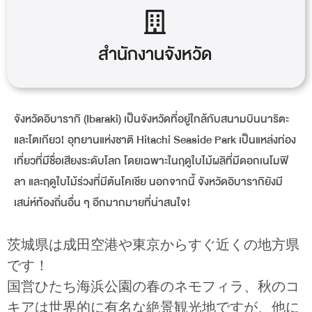
สำนักงานจังหวัด
จังหวัดอิบารากิ (Ibaraki) เป็นจังหวัดที่อยู่ใกล้กับสนามบินนาริตะ
และโตเกียว! อุทยานแห่งชาติ Hitachi Seaside Park เป็นแหล่งท่อง
เที่ยวที่มีชื่อเสียงระดับโลก โดยเฉพาะในฤดูใบไม้ผลิที่มีดอกเนโมฟิ
ลา และฤดูใบไม้ร่วงที่มีต้นโคเชีย นอกจากนี้ จังหวัดอิบารากิยังมี
เสน่ห์ท้องถิ่นอื่น ๆ อีกมากมายที่น่าสนใจ!
茨城県は成田空港や東京からすぐ近くの地方県
です！
国営ひたち海浜公園の春のネモフィラ、秋のコ
キアは世界的に有名な絶景観光地ですが、他に