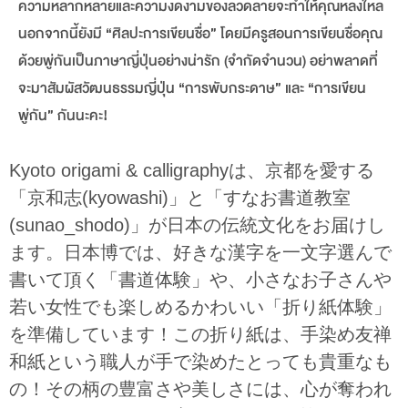
ความหลากหลายและความงดงามของลวดลายจะทำให้คุณหลงใหล
นอกจากนี้ยังมี “ศิลปะการเขียนชื่อ” โดยมีครูสอนการเขียนชื่อคุณ
ด้วยพู่กันเป็นภาษาญี่ปุ่นอย่างน่ารัก (จำกัดจำนวน) อย่าพลาดที่
จะมาสัมผัสวัฒนธรรมญี่ปุ่น “การพับกระดาษ” และ “การเขียน
พู่กัน” กันนะคะ!
Kyoto origami & calligraphyは、京都を愛する
「京和志(kyowashi)」と「すなお書道教室
(sunao_shodo)」が日本の伝統文化をお届けし
ます。日本博では、好きな漢字を一文字選んで
書いて頂く「書道体験」や、小さなお子さんや
若い女性でも楽しめるかわいい「折り紙体験」
を準備しています！この折り紙は、手染め友禅
和紙という職人が手で染めたとっても貴重なも
の！その柄の豊富さや美しさには、心が奪われ