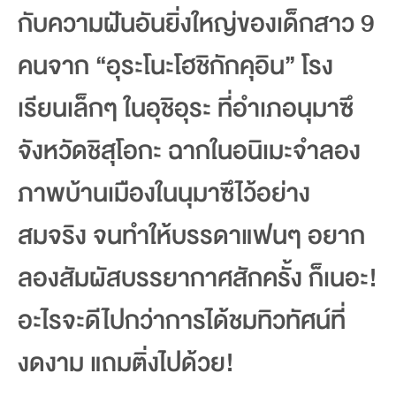
กับความฝันอันยิ่งใหญ่ของเด็กสาว 9
คนจาก “อุระโนะโฮชิกักคุอิน” โรง
เรียนเล็กๆ ในอุชิอุระ ที่อำเภอนุมาซึ
จังหวัดชิสุโอกะ ฉากในอนิเมะจำลอง
ภาพบ้านเมืองในนุมาซึไว้อย่าง
สมจริง จนทำให้บรรดาแฟนๆ อยาก
ลองสัมผัสบรรยากาศสักครั้ง ก็เนอะ!
อะไรจะดีไปกว่าการได้ชมทิวทัศน์ที่
งดงาม แถมติ่งไปด้วย!