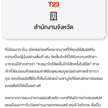
T23
สำนักงานจังหวัด
ที่เมืองนากาโนะ มีแหล่งท่องเที่ยวมากมายที่ให้คุณได้สัมผัสกับ
ความเป็นญี่ปุ่นอย่างเต็มที่ เช่น วัดเซ็นโกจิที่ได้รับความศรัทธา
มากจนมีคำกล่าวว่า “ควรมาไหว้วัดเซ็นโกจิสักครั้งในชีวิต” ศาล
เจ้าที่ล้อมรอบด้วยธรรมชาติอันอุดมสมบูรณ์อย่างศาลเจ้าทากา
กุระ และเมืองมัตสึชิโระที่เต็มไปด้วยบ้านซามูไรที่ยังคงรักษาร่องรอย
ของอดีตไว้ได้เป็นอย่างดี
นอกจากการแนะนำผ่านแผ่นพับแล้ว บนเวทียังมีการนำเสนอเสน่ห์
ของเมืองนากาโนะโดยท่านนายกเทศมนตรี เคนจิ โอกิวาระ ซึ่งเป็น