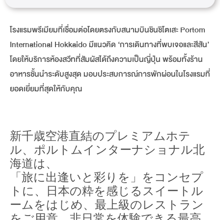
โรงแรมพรีเมียมที่เชื่อมต่อโดยตรงกับสนามบินชินชิโตเสะ Portom
International Hokkaido มีแนวคิด ‘การเดินทางที่พบเจอและสีสัน’
โดยให้บริการห้องสวีทที่สัมผัสได้ถึงความเป็นญี่ปุ่น พร้อมทั้งร้าน
อาหารชั้นนำระดับสูงสุด มอบประสบการณ์การพักผ่อนในโรงแรมที่
ยอดเยี่ยมที่สุดให้กับคุณ
新千歳空港直結のプレミアムホテ
ル、ポルトムインターナショナル北
海道は、
「旅に出逢いと彩りを」をコンセプ
トに、日本の粋を感じるスイートル
ームをはじめ、最上級のレストラン
をご用意。非日常を体験できる最高