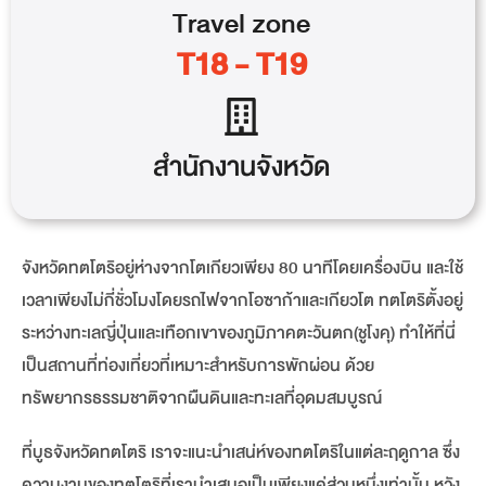
Travel
zone
T18 - T19
สำนักงานจังหวัด
จังหวัดทตโตริอยู่ห่างจากโตเกียวเพียง 80 นาทีโดยเครื่องบิน และใช้
เวลาเพียงไม่กี่ชั่วโมงโดยรถไฟจากโอซาก้าและเกียวโต ทตโตริตั้งอยู่
ระหว่างทะเลญี่ปุ่นและเทือกเขาของภูมิภาคตะวันตก(ชูโงคุ) ทำให้ที่นี่
เป็นสถานที่ท่องเที่ยวที่เหมาะสำหรับการพักผ่อน ด้วย
ทรัพยากรธรรมชาติจากผืนดินและทะเลที่อุดมสมบูรณ์
ที่บูธจังหวัดทตโตริ เราจะแนะนำเสน่ห์ของทตโตริในแต่ละฤดูกาล ซึ่ง
ความงามของทตโตริที่เรานำเสนอเป็นเพียงแค่ส่วนหนึ่งเท่านั้น หวัง