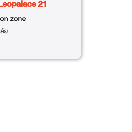
Leopalace 21
ion
zone
ลัย