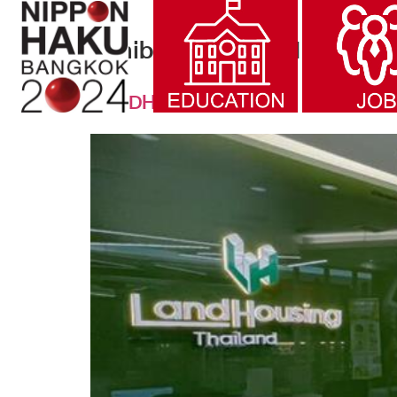
Exhibited year:
2015
LANDHOUSING