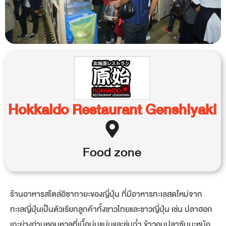
Hokkaido Restaurant Genshiyaki
Food
zone
ร้านอาหารสไตล์อิซากายะของญี่ปุ่น ที่มีอาหารทะเลสดใหม่จาก
ทะเลญี่ปุ่นเป็นตัวเรียกลูกค้าทั้งชาวไทยและชาวญี่ปุ่น เช่น ปลาฮอก
เกะย่างถ่านหอมหวลที่เนื้อนุ่มแน่นและชุ่มฉ่ำ ข้าวอบปลาซัมมะหม้อ