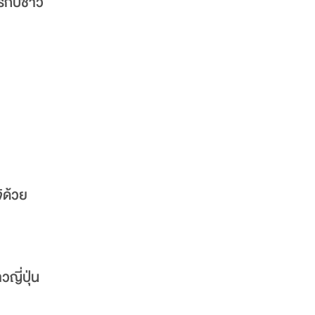
ารกับชาว
ิด้วย
ญี่ปุ่น