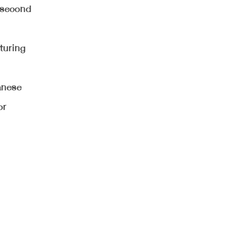
d second
turing
anese
or