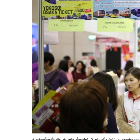
จำหน่ายตั๋วเครื่องบิน, ห้องพัก, ตั๋วรถไฟ JR, เช่าเครื่อง Wifi มากมายในประเท