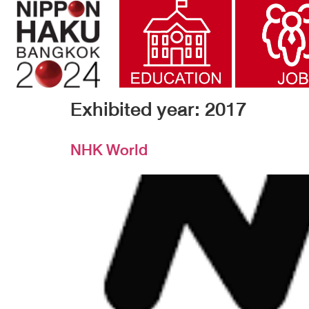
Exhibited year:
2017
NHK World