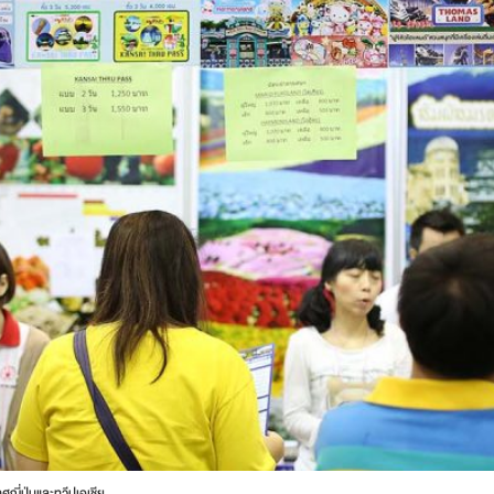
ศญี่ปุ่นและทวีปเอเชีย