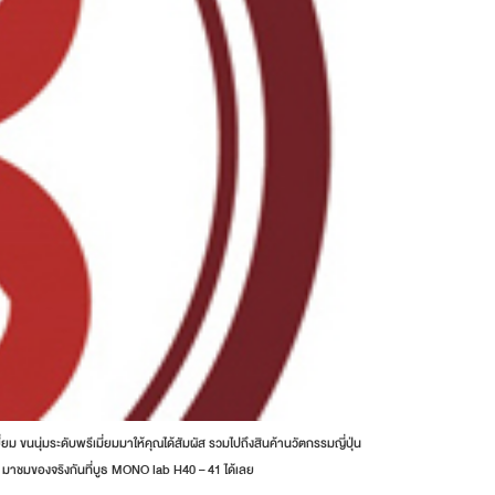
ม ขนนุ่มระดับพรีเมี่ยมมาให้คุณได้สัมผัส รวมไปถึงสินค้านวัตกรรมญี่ปุ่น
 มาชมของจริงกันที่บูธ MONO lab H40 – 41 ได้เลย