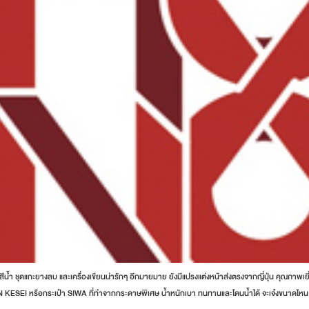
น้ำ ชุดแกะยางลบ และเครื่องเขียนน่ารักๆ อีกมายมาย ยังมีแปรงแต่งหน้าส่งตรงจากญี่ปุ่น คุณภาพเยี่ย
AN KESEI หรือกระเป๋า SIWA ที่ทำจากกระดาษพิเศษ น้ำหนักเบา ทนทานและโดนน้ำได้ จะเจ๋งขนาดไหน