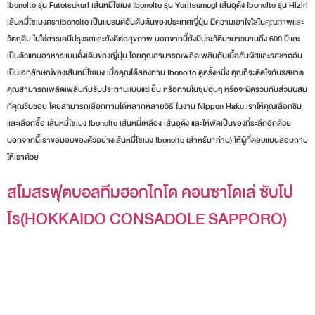
Ibonoito รุ่น Futotsukuri เส้นหมี่โซเมง Ibonoito รุ่น Yoritsumugi เส้นอุด้ง Ibonoito รุ่น Hiziri
เส้นหมี่โซเมงตราIbonoito เป็นแบรนด์อันดับต้นของประเทศญี่ปุ่น มีความเอาใจใส่ในคุณภาพและ
วัตถุดิบ ไม่ใช่สารเคมีปรุงรสและยังดีต่อสุขภาพ นอกจากนี้ยังมีประวัติมายาวนานถึง 600 ปีและ
เป็นตัวแทนอาหารแบบดั้งเดิมของญี่ปุ่น โดยคุณสามารถเพลิดเพลินกับเนื้อสัมผัสและรสชาตอัน
เป็นเอกลักษณ์ของเส้นหมี่โซเมง เมื่อคุณได้ลองทาน Ibonoito ดูครั้งหนึ่ง คุณก็จะติดใจกับรสชาต
คุณสามารถเพลิดเพลินกับรับประทานแบบแช่เย็น หรือทานในซุปอุ่นๆ หรือจะผัดรวมกับส่วนผสม
ที่คุณชื่นชอบ โดยสามารถเลือกทานได้หลากหลายวิธี ในงาน Nippon Haku เราให้คุณเลือกชิม
และเลือกซื้อ เส้นหมี่โซเมง Ibonoito เส้นหมี่เหลือง เส้นอุด้ง และให้พัดเป็นของที่ระลึกอีกด้วย
นอกจากนี้เราขอมอบของตัวอย่างเส้นหมี่โซเมง Ibonoito (สำหรับ1ท่าน) ให้ผู้ที่ตอบแบบสอบถาม
ให้เราด้วย
สโมสรฟุตบอลทีมฮอกไกโด คอนซาโดเล่ ซับโป
โร(HOKKAIDO CONSADOLE SAPPORO)