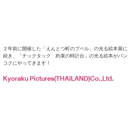
２年前に開催した「えんとつ町のプペル」の光る絵本展に
続き、「チックタック 約束の時計台」の光る絵本がバン
コクにやってきます！
Kyoraku Pictures(THAILAND)Co.,Ltd.