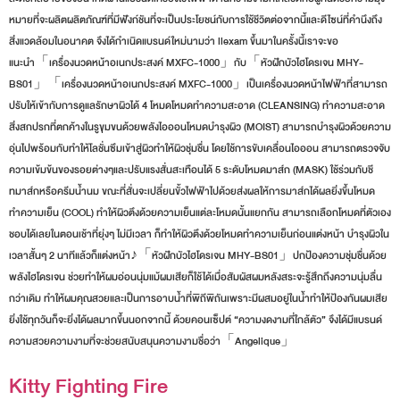
หมายที่จะผลิตผลิตภัณฑ์ที่มีฟังก์ชันที่จะเป็นประโยชน์กับการใช้ชีวิตต่อจากนี้และดีไซน์ที่คำนึงถึง
สิ่งแวดล้อมในอนาคต จึงได้กำเนิดแบรนด์ใหม่นามว่า llexam ขึ้นมาในครั้งนี้เราจะขอ
แนะนำ「เครื่องนวดหน้าอเนกประสงค์ MXFC-1000」กับ「หัวฝักบัวไฮโดรเจน MHY-
BS01」「เครื่องนวดหน้าอเนกประสงค์ MXFC-1000」เป็นเครื่องนวดหน้าไฟฟ้าที่สามารถ
ปรับให้เข้ากับการดูแลรักษาผิวได้ 4 โหมดโหมดทำความสะอาด (CLEANSING) ทำความสะอาด
สิ่งสกปรกที่ตกค้างในรูขุมขนด้วยพลังไอออนโหมดบำรุงผิว (MOIST) สามารถบำรุงผิวด้วยความ
อุ่นไปพร้อมกับทำให้โลชั่นซึมเข้าสู่ผิวทำให้ผิวชุ่มชื่น โดยใช้การขับเคลื่อนไอออน สามารถตรวจจับ
ความเข้มข้นของรอยต่างๆและปรับแรงสั่นสะเทือนได้ 5 ระดับโหมดมาส์ก (MASK) ใช้ร่วมกับชี
ทมาส์กหรือครีมน้ำนม ขณะที่สั่นจะเปลี่ยนขั้วไฟฟ้าไปด้วยส่งผลให้การมาส์กได้ผลยิ่งขึ้นโหมด
ทำความเย็น (COOL) ทำให้ผิวตึงด้วยความเย็นแต่ละโหมดนั้นแยกกัน สามารถเลือกโหมดที่ตัวเอง
ชอบได้เลยในตอนเช้าที่ยุ่งๆ ไม่มีเวลา ก็ทำให้ผิวตึงด้วยโหมดทำความเย็นก่อนแต่งหน้า บำรุงผิวใน
เวลาสั้นๆ 2 นาทีแล้วก็แต่งหน้า♪「หัวฝักบัวไฮโดรเจน MHY-BS01」ปกป้องความชุ่มชื่นด้วย
พลังไฮโดรเจน ช่วยทำให้ผมอ่อนนุ่มแม้ผมเสียก็ใช้ได้เมื่อสัมผัสผมหลังสระจะรู้สึกถึงความนุ่มลื่น
กว่าเดิม ทำให้ผมคุณสวยและเป็นการอาบน้ำที่พิถีพิถันเพราะมีผสมอยู่ในน้ำทำให้ป้องกันผมเสีย
ยิ่งใช้ทุกวันก็จะยิ่งได้ผลมากขึ้นนอกจากนี้ ด้วยคอนเซ็ปต์ “ความงดงามที่ใกล้ตัว” จึงได้มีแบรนด์
ความสวยความงามที่จะช่วยสนับสนุนความงามชื่อว่า「Angelique」
Kitty Fighting Fire