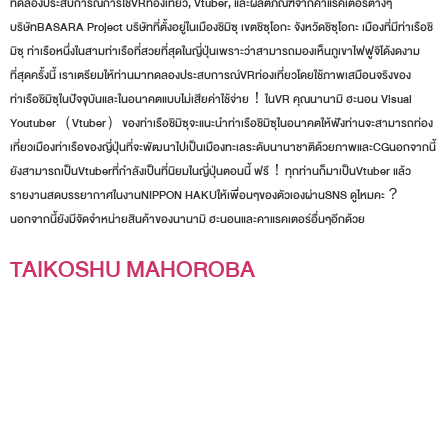
ทดลองประสบการณ์การใช้VRท่องเที่ยว, Vtuber, และผลิตภัณฑ์จากคาแรคเตอร์ต่างๆ
บริษัทBASARA Project บริษัทที่ตั้งอยู่ในเมืองชิมิซุ เขตชิซุโอกะ จังหวัดชิซุโอกะ เมืองที่มีท่าเรือชิ
มิซุ ท่าเรือหนึ่งในสามท่าเรือที่สวยที่สุดในญี่ปุ่นเพราะว่าสามารถมองเห็นภูเขาไฟฟูจิได้งดงาม
ที่สุดครั้งนี้ เราเตรียมให้ท่านมาทดลองประสบการณ์VRท่องเที่ยวโดยใช้ภาพเสมือนจริงของ
ท่าเรือชิมิซุในปัจจุบันและในอนาคตแบบไม่เสียค่าใช้จ่าย！ในVR คุณนานามิ ฮะนอน Visual
Youtuber（Vtuber）ของท่าเรือชิมิซุจะแนะนำท่าเรือชิมิซุในอนาคตให้ฟังท่านจะสามารถท่อง
เที่ยวเมืองท่าเรือของญี่ปุ่นที่จะพัฒนาไปเป็นเมืองทะเลระดับนานาชาติด้วยภาพและCGนอกจากนี้
ยังสามารถเป็นVtuberที่กำลังเป็นที่นิยมในญี่ปุ่นตอนนี้ ฟรี！ทุกท่านก็มาเป็นVtuber แล้ว
รายงานสดบรรยากาศในงานNIPPON HAKUให้เพื่อนๆของตัวเองผ่านSNS ดูไหมคะ？
นอกจากนี้ยังมีจัดจำหน่ายสินค้าของนานามิ ฮะนอนและคาแรคเตอร์อื่นๆอีกด้วย
TAIKOSHU MAHOROBA