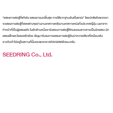
“แสดงการต่อสู้ที่แท้จริง แสดงอารมณ์ขั้นสุด ภายใต้รากฐานอันแข็งแกร่ง” โดยปกติแล้วพวกเรา
จะแสดงการต่อสู้ที่สเตจต่างๆอย่างงานเทศกาลหรืองานเทศกาลหนังทั่วประเทศญี่ปุ่น นอกจาก
ทำหน้าที่เป็นผู้แสดงแล้ว ในอีกด้านหนึ่งเรายังสอนการต่อสู้ให้คนธรรมดากลายเป็นนักแสดง นัก
แสดงเด็กและไอดอลอีกด้วย เชิญมารับชมการแสดงการต่อสู้อันน่าหวาดเสียวที่เหมือนจริง
ราวกับเข้าไปอยู่ในสถานที่นั้นของพวกเราARAGAMIด้วยนะครับ
SEEDRING Co., Ltd.