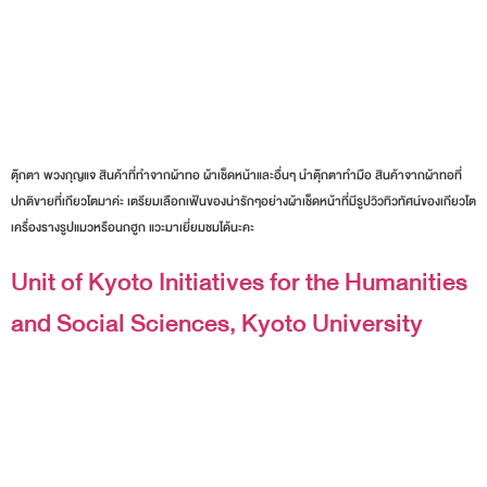
ตุ๊กตา พวงกุญแจ สินค้าที่ทำจากผ้าทอ ผ้าเช็ดหน้าและอื่นๆ นำตุ๊กตาทำมือ สินค้าจากผ้าทอที่
ปกติขายที่เกียวโตมาค่ะ เตรียมเลือกเฟ้นของน่ารักๆอย่างผ้าเช็ดหน้าที่มีรูปวิวทิวทัศน์ของเกียวโต
เครื่องรางรูปแมวหรือนกฮูก แวะมาเยี่ยมชมได้นะคะ
Unit of Kyoto Initiatives for the Humanities
and Social Sciences, Kyoto University