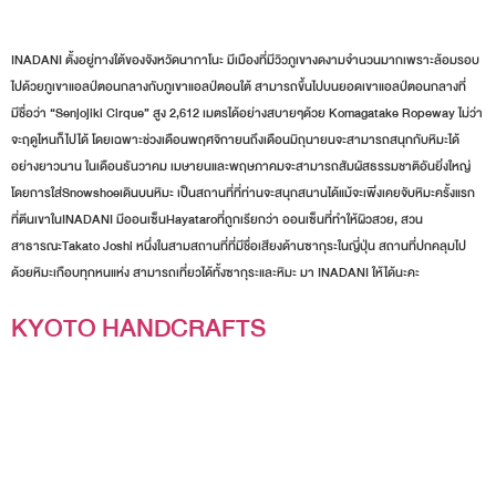
INADANI ตั้งอยู่ทางใต้ของจังหวัดนากาโนะ มีเมืองที่มีวิวภูเขางดงามจำนวนมากเพราะล้อมรอบ
ไปด้วยภูเขาแอลป์ตอนกลางกับภูเขาแอลป์ตอนใต้ สามารถขึ้นไปบนยอดเขาแอลป์ตอนกลางที่
มีชื่อว่า “Senjojiki Cirque” สูง 2,612 เมตรได้อย่างสบายๆด้วย Komagatake Ropeway ไม่ว่า
จะฤดูไหนก็ไปได้ โดยเฉพาะช่วงเดือนพฤศจิกายนถึงเดือนมิถุนายนจะสามารถสนุกกับหิมะได้
อย่างยาวนาน ในเดือนธันวาคม เมษายนและพฤษภาคมจะสามารถสัมผัสธรรมชาติอันยิ่งใหญ่
โดยการใส่Snowshoeเดินบนหิมะ เป็นสถานที่ที่ท่านจะสนุกสนานได้แม้จะเพิ่งเคยจับหิมะครั้งแรก
ที่ตีนเขาในINADANI มีออนเซ็นHayataroที่ถูกเรียกว่า ออนเซ็นที่ทำให้ผิวสวย, สวน
สาธารณะTakato Joshi หนึ่งในสามสถานที่ที่มีชื่อเสียงด้านซากุระในญี่ปุ่น สถานที่ปกคลุมไป
ด้วยหิมะเกือบทุกหนแห่ง สามารถเที่ยวได้ทั้งซากุระและหิมะ มา INADANI ให้ได้นะคะ
KYOTO HANDCRAFTS