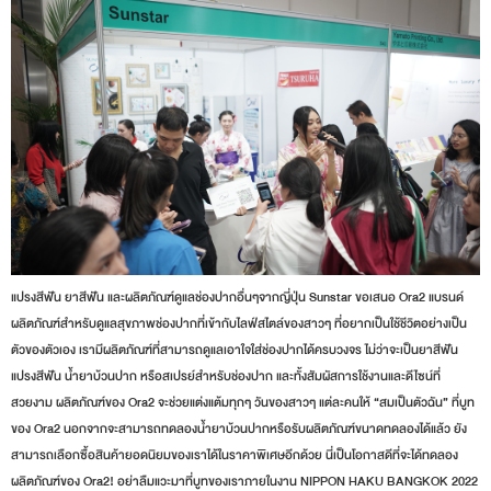
แปรงสีฟัน ยาสีฟัน และผลิตภัณฑ์ดูแลช่องปากอื่นๆจากญี่ปุ่น Sunstar ขอเสนอ Ora2 แบรนด์
ผลิตภัณฑ์สำหรับดูแลสุขภาพช่องปากที่เข้ากับไลฟ์สไตล์ของสาวๆ ที่อยากเป็นใช้ชีวิตอย่างเป็น
ตัวของตัวเอง เรามีผลิตภัณฑ์ที่สามารถดูแลเอาใจใส่ช่องปากได้ครบวงจร ไม่ว่าจะเป็นยาสีฟัน
แปรงสีฟัน น้ำยาบ้วนปาก หรือสเปรย์สำหรับช่องปาก และทั้งสัมผัสการใช้งานและดีไซน์ที่
สวยงาม ผลิตภัณฑ์ของ Ora2 จะช่วยแต่งแต้มทุกๆ วันของสาวๆ แต่ละคนให้ “สมเป็นตัวฉัน” ที่บูท
ของ Ora2 นอกจากจะสามารถทดลองน้ำยาบ้วนปากหรือรับผลิตภัณฑ์ขนาดทดลองได้แล้ว ยัง
สามารถเลือกซื้อสินค้ายอดนิยมของเราได้ในราคาพิเศษอีกด้วย นี่เป็นโอกาสดีที่จะได้ทดลอง
ผลิตภัณฑ์ของ Ora2! อย่าลืมแวะมาที่บูทของเราภายในงาน NIPPON HAKU BANGKOK 2022