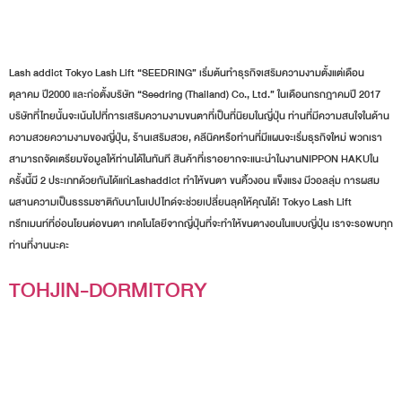
Lash addict Tokyo Lash Lift “SEEDRING” เริ่มต้นทำธุรกิจเสริมความงามตั้งแต่เดือน
ตุลาคม ปี2000 และก่อตั้งบริษัท “Seedring (Thailand) Co., Ltd.” ในเดือนกรกฎาคมปี 2017
บริษัทที่ไทยนั้นจะเน้นไปที่การเสริมความงามขนตาที่เป็นที่นิยมในญี่ปุ่น ท่านที่มีความสนใจในด้าน
ความสวยความงามของญี่ปุ่น, ร้านเสริมสวย, คลีนิคหรือท่านที่มีแผนจะเริ่มธุรกิจใหม่ พวกเรา
สามารถจัดเตรียมข้อมูลให้ท่านได้ในทันที สินค้าที่เราอยากจะแนะนำในงานNIPPON HAKUใน
ครั้งนี้มี 2 ประเภทด้วยกันได้แก่Lashaddict ทำให้ขนตา ขนคิ้วงอน แข็งแรง มีวอลลุ่ม การผสม
ผสานความเป็นธรรมชาติกับนาโนเปปไทด์จะช่วยเปลี่ยนลุคให้คุณได้! Tokyo Lash Lift
ทรีทเมนท์ที่อ่อนโยนต่อขนตา เทคโนโลยีจากญี่ปุ่นที่จะทำให้ขนตางอนในแบบญี่ปุ่น เราจะรอพบทุก
ท่านที่งานนะคะ
TOHJIN-DORMITORY