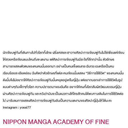
นักเขียนพู่กันที่เดินทางไปทั่วโลกทั้งไทย ฝรั่งเศสและฮาวายศิลปะการเขียนพู่กันไม่ใช่เพียงแค่เขียน
ให้สวยหรือเขียนแบบไหนถึงจะงดงาม แต่ศิลปะการเขียนพู่กันมีอะไรที่ลึกกว่านั้น ตัวอักษร
สามารถแสดงตัวตนของคนคนนั้นออกมา อย่างเป็นคนแข็งแรงกระฉับกระเฉงหรือเป็นคน
เรียบร้อยละเอียดอ่อน ฉันคิดว่าตัวอักษรที่แต่ละคนเขียนนั้นแสดง “วิธีการใช้ชีวิต” ของคนคนนั้น
ดังนั้นจึงไม่อยากให้ศิลปะการเขียนพู่กันนั้นหยุดอยู่แค่ในญี่ปุ่น แต่อยากบอกเล่าการใช้ชีวิตในรูป
แบบต่างๆกับเด็กๆทั่วโลก ความปรารถนาของฉันคือ อยากให้คนทั้งโลกสัมผัสวัฒนธรรมญี่ปุ่น
ผ่านศิลปะการเขียนพู่กัน และหวังว่ามันจะเป็นแนวทางให้ใครสักคนได้พบทางเดินในการใช้ชีวิตต่อ
ไป มารับชมการแสดงศิลปะการเขียนพู่กันอันเป็นความงดงามของศิลปะญี่ปุ่นให้ได้นะคะ
Instagram : yosai77
NIPPON MANGA ACADEMY OF FINE