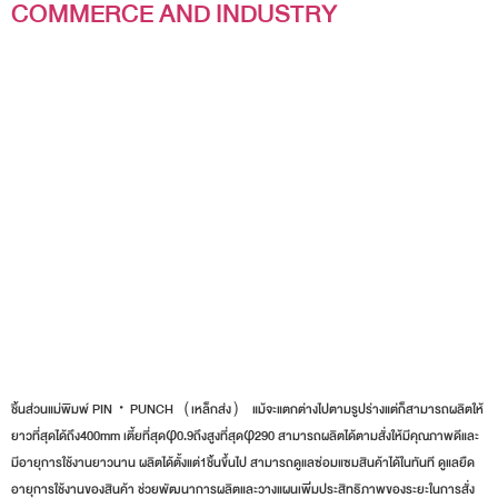
COMMERCE AND INDUSTRY
ชิ้นส่วนแม่พิมพ์ PIN・PUNCH（เหล็กส่ง） แม้จะแตกต่างไปตามรูปร่างแต่ก็สามารถผลิตให้
ยาวที่สุดได้ถึง400mm เตี้ยที่สุดφ0.9ถึงสูงที่สุดφ290 สามารถผลิตได้ตามสั่งให้มีคุณภาพดีและ
มีอายุการใช้งานยาวนาน ผลิตได้ตั้งแต่1ชิ้นขึ้นไป สามารถดูแลซ่อมแซมสินค้าได้ในทันที ดูแลยืด
อายุการใช้งานของสินค้า ช่วยพัฒนาการผลิตและวางแผนเพิ่มประสิทธิภาพของระยะในการสั่ง