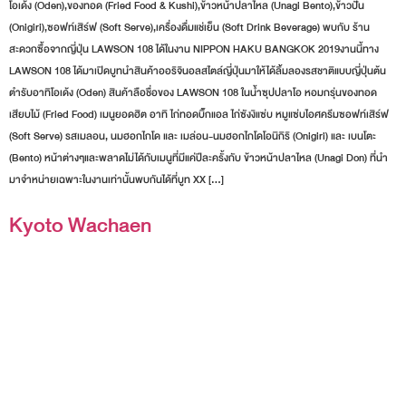
โอเด้ง (Oden),ของทอด (Fried Food & Kushi),ข้าวหน้าปลาไหล (Unagi Bento),ข้าวปั้น
(Onigiri),ซอฟท์เสิร์ฟ (Soft Serve),เครื่องดื่มแช่เย็น (Soft Drink Beverage) พบกับ ร้าน
สะดวกซื้อจากญี่ปุ่น LAWSON 108 ได้ในงาน NIPPON HAKU BANGKOK 2019งานนี้ทาง
LAWSON 108 ได้มาเปิดบูทนำสินค้าออริจินอลสไตล์ญี่ปุ่นมาให้ได้ลิ้มลองรสชาติแบบญี่ปุ่นต้น
ตำรับอาทิโอเด้ง (Oden) สินค้าลือชื่อของ LAWSON 108 ในน้ำซุปปลาโอ หอมกรุ่นของทอด
เสียบไม้ (Fried Food) เมนูยอดฮิต อาทิ ไก่ทอดบิ๊กแอล ไก่ซังงิแซ่บ หมูแซ่บไอศครีมซอฟท์เสิร์ฟ
(Soft Serve) รสเมลอน, นมฮอกไกโด และ เมล่อน-นมฮอกไกโดโอนิกิริ (Onigiri) และ เบนโตะ
(Bento) หน้าต่างๆและพลาดไม่ได้กับเมนูที่มีแค่ปีละครั้งกับ ข้าวหน้าปลาไหล (Unagi Don) ที่นำ
มาจำหน่ายเฉพาะในงานเท่านั้นพบกันได้ที่บูท XX […]
Kyoto Wachaen