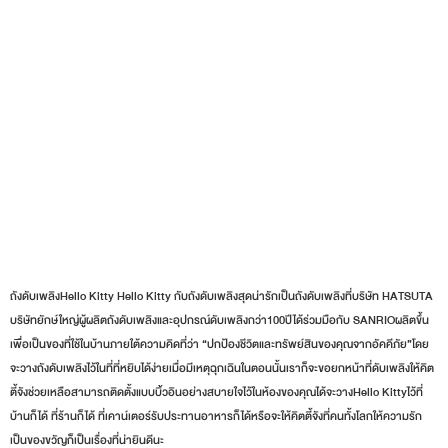
ถังดับเพลิงHello Kitty Hello Kitty กับถังดับเพลิงสุดน่ารักเป็นถังดับเพลิงที่บริษัท HATSUTA
บริษัทยักษ์ใหญ่ผู้ผลิตถังดับเพลิงและอุปกรณ์ดับเพลิงกว่า100ปีได้ร่วมมือกับ SANRIOผลิตขึ้น
เพื่อเป็นของที่ใช้ในบ้านภายใต้ความคิดที่ว่า “ปกป้องชีวิตและทรัพย์สินของคุณจากอัคคีภัย”โดย
จะวางถังดับเพลิงไว้ในที่ที่หยิบได้ง่ายเมื่อมีเหตุฉุกเฉินในตอนนั้นเราก็จะขอยกหน้าที่ดับเพลิงให้คิต
ตี้จังช่วยเหลือสามารถติดตั้งแบบบิ้วอินอย่างสบายใจไว้ในห้องของคุณได้จะวางHello Kittyไว้ที่
บ้านก็ได้ ที่ร้านก็ได้ ที่เคาน์เตอร์รับประทานอาหารก็ได้หรือจะให้คิตตี้จังที่คนทั้งโลกให้ความรัก
เป็นของขวัญก็เป็นเรื่องที่น่ายินดีนะ