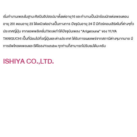
เริ่มทำงานเพลงในฐานะศิลปินฮิปฮอปมาตั้งแต่อายุ16 และทำงานเป็นนักร้องนักแต่งเพลงตอน
อายุ 20! ตอนอายุ 23 ได้เดบิวต์อย่างเป็๋นทางการ ปัจจุบันอายุ 24 ปี มีทัวร์คอนเสิร์ตในที่ต่างๆทั่ว
ประเทศญี่ปุ่น จากแอพพลิเคชั่นTiktokทำให้ปัจจุบันเพลง “Arigatouna” ของ YUYA
TANIGUCHI เป็๋นที่นิยมไปทั่วญี่ปุ่นและต่างประเทศ ได้รับการเผยแพร่จากสถานีต่างๆมากมาย มี
การอัพโหลดเพลงและวีดีโอลงYoutube ทุกท่านก็สามารถไปรับชมได้นะครับ
ISHIYA CO.,LTD.